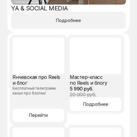
YA & SOCIAL MEDIA
Подробнее
Янчевская про Reels
Мастер-класс
и блог
по Reels и блогу
5 990 руб.
Бесплатный телеграмм
канал про блогинг
20 000 руб.
Подробнее
© Алена Янчевская,
Перейти
2026 Все права защищены
Политика конфиденциальности
Официальные контакты
службы заботы Алены Янчевской
info@yanchevskaya.pro
или
Telegram