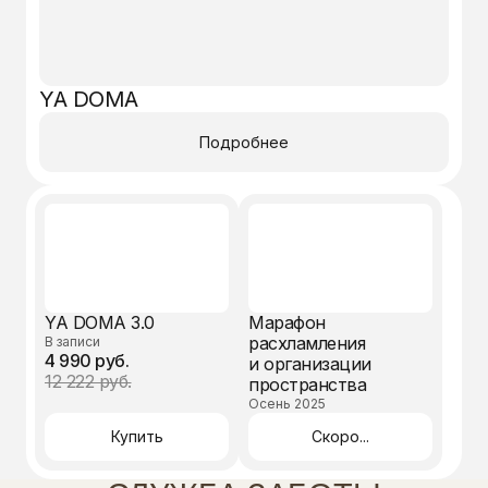
YA DOMA
Подробнее
YA DOMA 3.0
Марафон
СЛУЖБА ЗАБОТЫ
расхламления
В записи
4 990 руб.
и организации
12 222 руб.
пространства
Осень 2025
Куда придет доступ?
Купить
Скоро...
В течении 15−20 минут после оплаты доступ
придет на указанную вами почту, обязательно