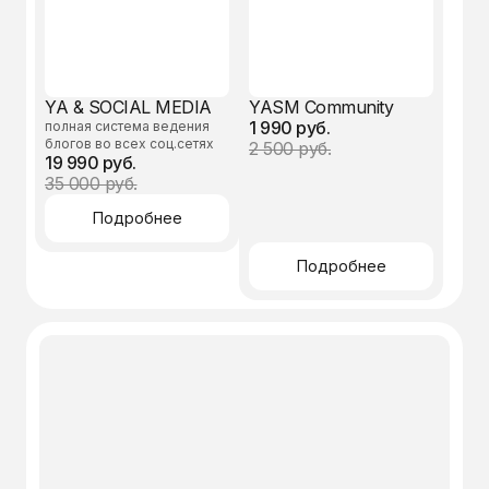
ИП Янчевская Алёна Александровна
ИНН: 027715137915
ОГРН: 323028000153214
Договор оферты
Согласие на обработку персональных данных
YA & SOCIAL MEDIA
YASM Community
Согласие на рассылки
1 990 руб.
Пользовательское соглашение
полная система ведения
блогов во всех соц.сетях
2 500 руб.
19 990 руб.
35 000 руб.
Подробнее
Подробнее