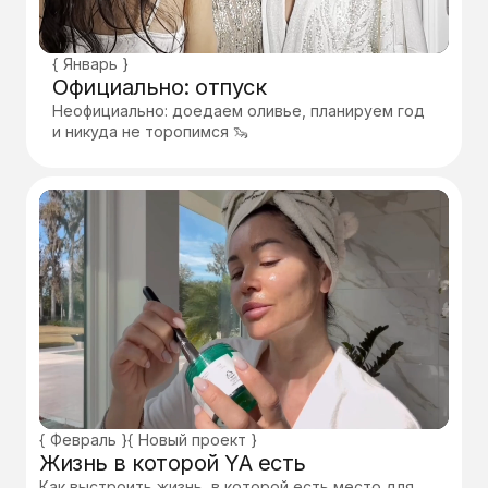
{ Январь }
Официально: отпуск
Неофициально: доедаем оливье, планируем год
и никуда не торопимся 🦦
{ Февраль }
{ Новый проект }
Жизнь в которой YA есть
Как выстроить жизнь, в которой есть место для