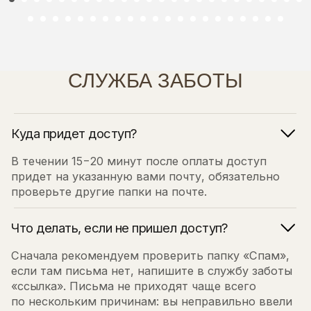
СЛУЖБА ЗАБОТЫ
к
Договор оферты
н
Согласие на обработку персональных данных
Согласие на рассылки
м
Пользовательское соглашение
з
Куда придет доступ?
н
к
В течении 15−20 минут после оплаты доступ
п
придет на указанную вами почту, обязательно
ф
проверьте другие папки на почте.
н
Что делать, если не пришел доступ?
Б
Сначала рекомендуем проверить папку «Спам»,
п
если там письма нет, напишите в службу заботы
✨
«ссылка». Письма не приходят чаще всего
по нескольким причинам: вы неправильно ввели
почту, вы ввели одну почту, а письмо ищите
на другой, вы отписались от рассылок, или
письмо все же пришло, но в папку «спам» или
«рассылки».