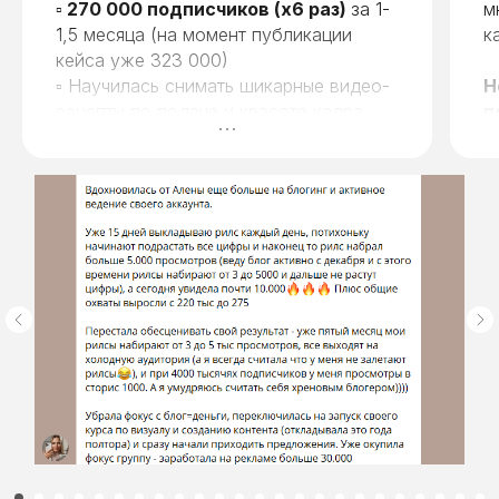
▫️
270 000 подписчиков (х6 раз)
за 1-
м
1,5 месяца (на момент публикации
к
кейса уже 323 000)
▫️ Научилась снимать шикарные видео-
Н
рецепты по подаче и красоте кадра
п
▫️ Эти новые рилс набирают 26, 10 и 2
п
миллионы просмотров
▫️ Заработок увеличился в 3 раза
© Алена Янчевская,
2026 Все права защищены
Политика конфиденциальности
Официальные контакты
службы заботы Алены Янчевской
info@yanchevskaya.pro
или
Telegram
ИП Янчевская Алёна Александровна
Ч
ИНН: 027715137915
ОГРН: 323028000153214