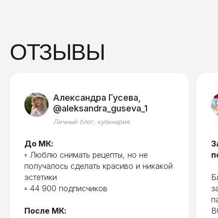
ОТЗЫВЫ
Александра Гусева,
@aleksandra_guseva_1
Личный блог, кулинария
До МК:
З
▫️ Люблю снимать рецепты, но не
п
получалось сделать красиво и никакой
эстетики
Б
▫️ 44 900 подписчиков
з
п
После МК:
В