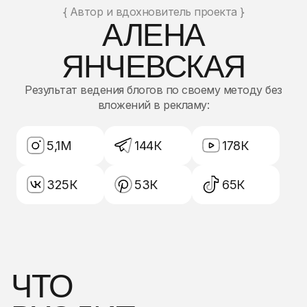
{ Автор и вдохновитель проекта }
АЛЕНА
ЯНЧЕВСКАЯ
Результат ведения блогов по своему методу без
вложений в рекламу:
5,1М
144К
178К
325К
53К
65К
ЧТО
ВХОДИТ