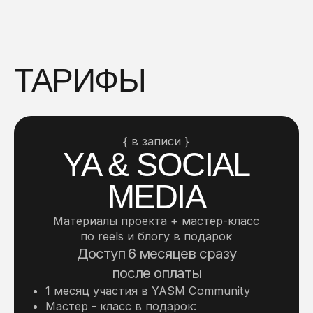
ТАРИФЫ
{ в записи }
YA & SOCIAL
MEDIA
Материалы проекта + мастер-класс
по reels и блогу в подарок
Доступ 6 месяцев сразу
после оплаты
1 месяц участия в YASM Community
Мастер - класс в подарок:
5-часовой мастер-класс по reels на 6
месяцев
воркбук для сама-распаковки «Как
найти ДНК своего блога»