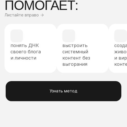
ПОМОГАЕТ:
Листайте вправо
понять ДНК
выстроить
созда
своего блога
системный
живой
и личности
контент без
и вир
выгорания
конте
Узнать метод