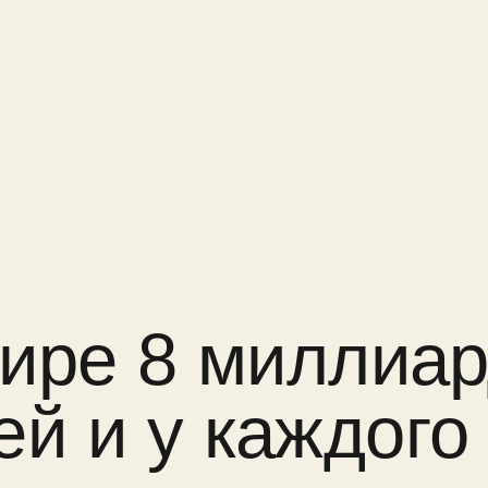
ре 8 миллиардо
 и у каждого ест
мечта