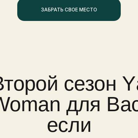
орой сезон Yа
man для Вас,
если
03
о отношения
У вас есть мечты и желания,
елями или
но мир как будто не слышит —
ше забирают силы,
деньги, возможности и любовь
проходят мимо.