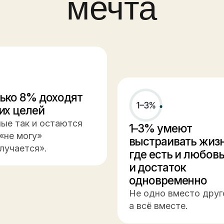
8% доходят
елей
к и остаются
1–3% умеют
огу»
выстраивать жизнь,
тся».
где есть и любовь,
и достаток
одновременно
Не одно вместо другого,
а всё вместе.
 честно делитьс