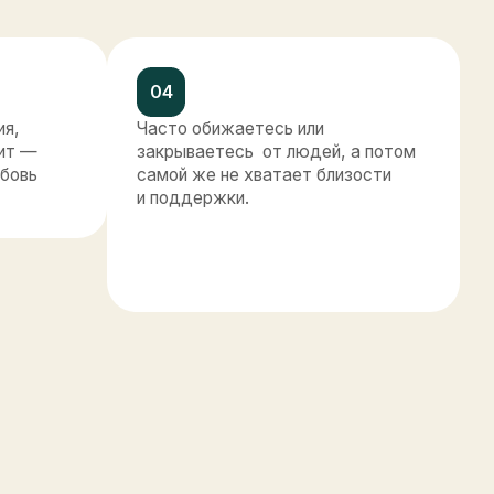
орая
ия:
шнее