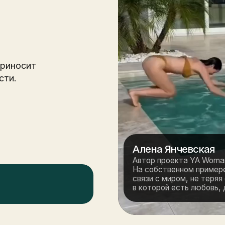
ит
Алена Янчевская
Автор проекта YA Woman
На собственном примере показала: ка
связи с миром, не теряя себя — и полу
в которой есть любовь, деньги и свобо