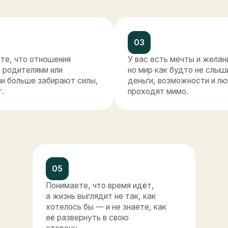
05
Понимаете, что время идёт,
а жизнь выглядит не так, как
хотелось бы — и не знаете, как
её развернуть в свою
сторону.
ла формулу, кот
яет два измерен
ий штиль и вне