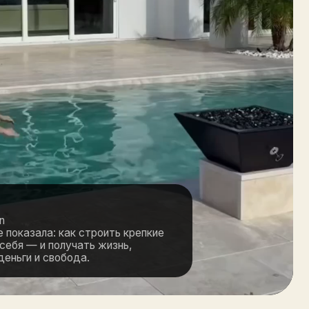
к строить крепкие
чать жизнь,
да.