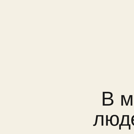
В ми
людей