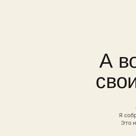
своим
л
Я собрала с
Это не мот