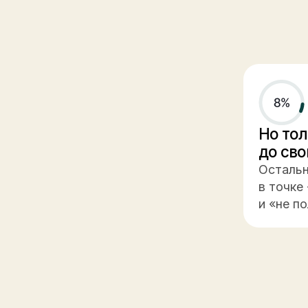
Но только 
до своих ц
Остальные та
в точке «не м
и «не получае
А вот