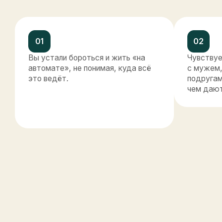
Я созда
соедин
внутренн